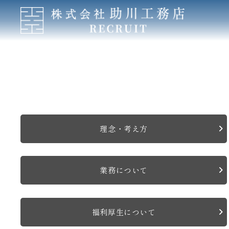
理念・考え方
業務について
福利厚生について