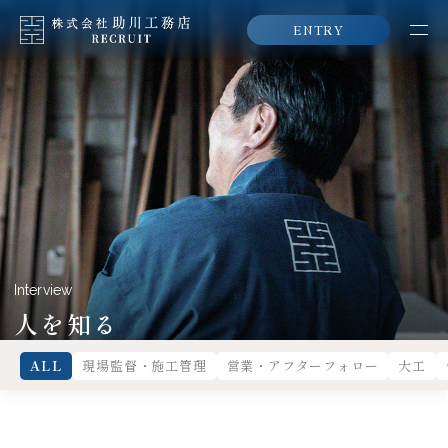
ENTRY
Interview
人を知る
ALL
現場監督・施工管理
営業・アフターフォロー
大工
野澤 徹也
営業