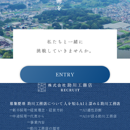
ENTRY
募集要項
助川工務店について
人を知る
AIと深める助川工務店
新卒採用
経営理念・経営方針
AI適性診断
中途採用
代表から
AIが語る助川工務店
事業内容
助川工務店の歴史