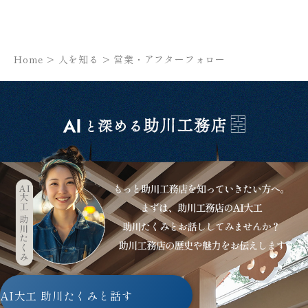
Home
>
人を知る
>
営業・アフターフォロー
AI大工 助川たくみと話す