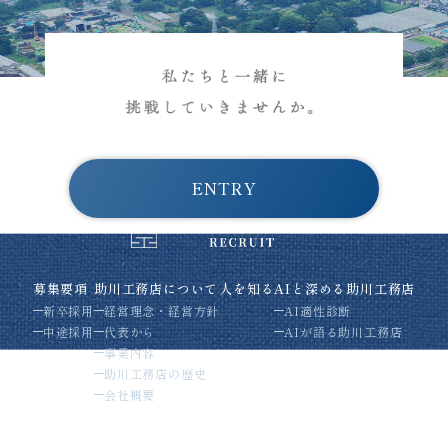
ENTRY
募集要項
助川工務店について
人を知る
AIと深める助川工務店
新卒採用
経営理念・経営方針
AI適性診断
中途採用
代表から
AIが語る助川工務店
事業内容
助川工務店の歴史
会社概要